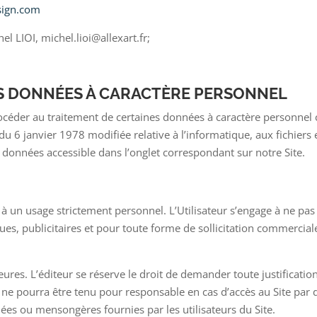
sign.com
el LIOI, michel.lioi@allexart.fr;
ES DONNÉES À CARACTÈRE PERSONNEL
procéder au traitement de certaines données à caractère personnel 
 du 6 janvier 1978 modifiée relative à l’informatique, aux fichiers e
es données accessible dans l’onglet correspondant sur notre Site.
s à un usage strictement personnel. L’Utilisateur s’engage à ne pas
ques, publicitaires et pour toute forme de sollicitation commercia
res. L’éditeur se réserve le droit de demander toute justification 
ne pourra être tenu pour responsable en cas d’accès au Site par d
es ou mensongères fournies par les utilisateurs du Site.