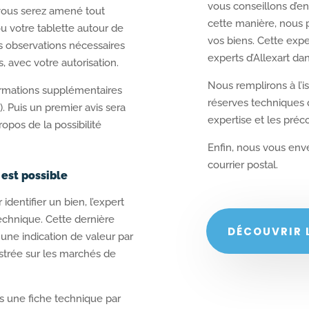
vous conseillons d’en
 vous serez amené tout
cette manière, nous
u votre tablette autour de
vos biens. Cette expe
s observations nécessaires
experts d’Allexart da
 avec votre autorisation.
Nous remplirons à l’i
formations supplémentaires
réserves techniques 
. Puis un premier avis sera
expertise et les préco
opos de la possibilité
Enfin, nous vous enve
courrier postal.
 est possible
identifier un bien, l’expert
echnique. Cette dernière
DÉCOUVRIR L
une indication de valeur par
trée sur les marchés de
s une fiche technique par